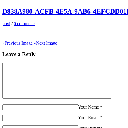
D838A980-ACFB-4E5A-9AB6-4EFCDD01
povi
/
0 comments
«
Previous Image
»
Next Image
Leave a Reply
Your Name
*
Your Email
*