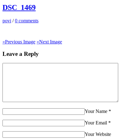
DSC_1469
povi
/
0 comments
«
Previous Image
»
Next Image
Leave a Reply
Your Name
*
Your Email
*
Your Website