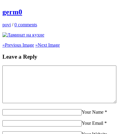
germ0
povi
/
0 comments
«
Previous Image
»
Next Image
Leave a Reply
Your Name
*
Your Email
*