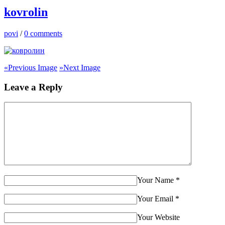
kovrolin
povi
/
0 comments
«
Previous Image
»
Next Image
Leave a Reply
Your Name
*
Your Email
*
Your Website